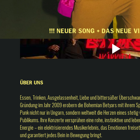
!!! NEUER SONG + DAS NEUE VI
Über uns
Essen, Trinken, Ausgelassenheit, Liebe und bittersüßer Überschwan
Gründung im Jahr 2009 erobern die Bohemian Betyars mit ihrem Sp
Punk nicht nur in Ungarn, sondern weltweit die Herzen eines steti
Publikums. Ihre Konzerte versprühen eine rohe, instinktive und le
Energie – ein elektrisierendes Musikerlebnis, das Emotionen freisetz
und garantiert jedes Bein in Bewegung bringt.