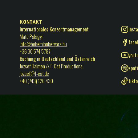
Kontakt
Internationales Konzertmanagement
inst
Mate Palagyi
face
info@bohemianbetyars.hu
+36 30 574 5787
yout
Buchung in Deutschland und Österreich
Jozsef Halmen // F-Cat Productions
spot
jozsef@f-cat.de
‭+40 (743) 126 430‬
tikt